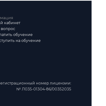
мация
й кабинет
 вопрос
латить обучение
ступить на обучение
егистрационный номер лицензии:
№ Л035-01304-86/00352035