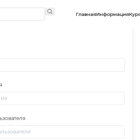
Главная
Информация
Кур
я
ьзователя