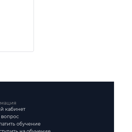
мация
й кабинет
 вопрос
латить обучение
ступить на обучение