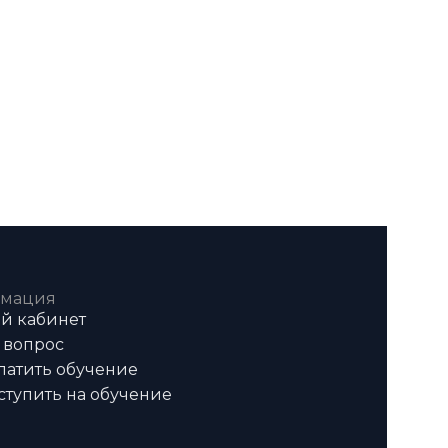
мация
й кабинет
 вопрос
латить обучение
ступить на обучение