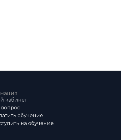
мация
й кабинет
 вопрос
латить обучение
ступить на обучение