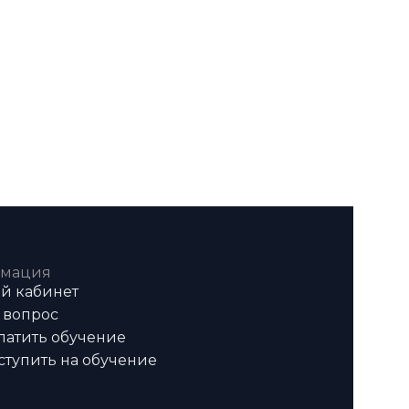
мация
й кабинет
 вопрос
латить обучение
ступить на обучение