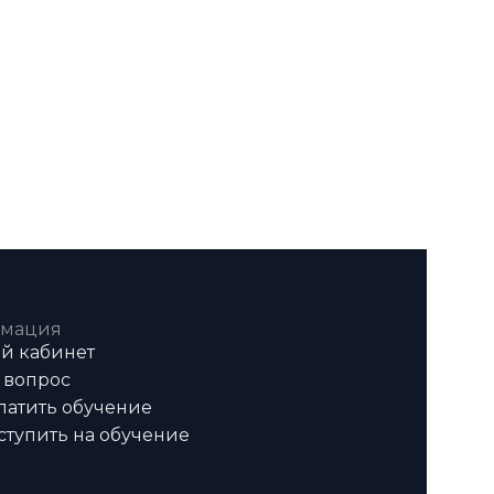
мация
й кабинет
 вопрос
латить обучение
ступить на обучение