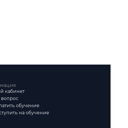
мация
й кабинет
 вопрос
латить обучение
ступить на обучение