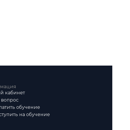
мация
й кабинет
 вопрос
латить обучение
ступить на обучение