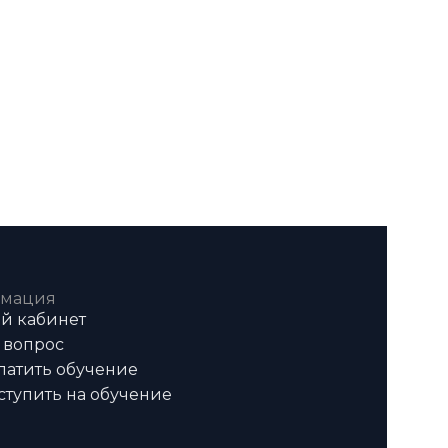
мация
й кабинет
 вопрос
латить обучение
ступить на обучение