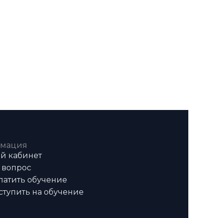
мация
й кабинет
 вопрос
латить обучение
ступить на обучение