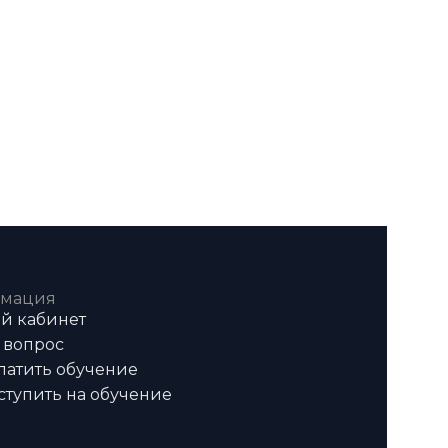
мация
й кабинет
 вопрос
латить обучение
ступить на обучение