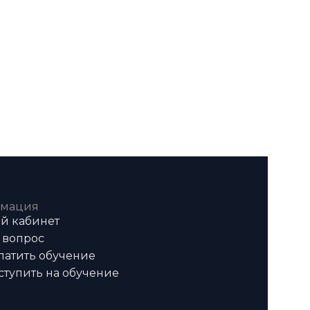
мация
й кабинет
 вопрос
латить обучение
ступить на обучение