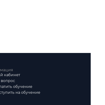
мация
й кабинет
 вопрос
латить обучение
ступить на обучение